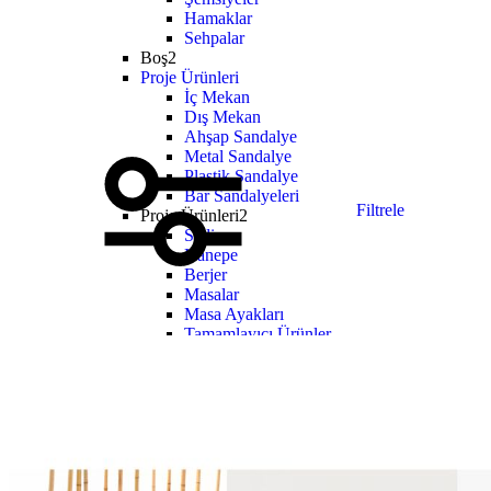
Hamaklar
Sehpalar
Boş2
Proje Ürünleri
İç Mekan
Dış Mekan
Ahşap Sandalye
Metal Sandalye
Plastik Sandalye
Bar Sandalyeleri
Filtrele
Proje Ürünleri2
Sedir
Kanepe
Berjer
Masalar
Masa Ayakları
Tamamlayıcı Ürünler
Boş3
Ev Mobilyaları
Oturma Odası
Yemek Odası
Yatak Odası
Bebek Mobilyası
Çalışma Odası