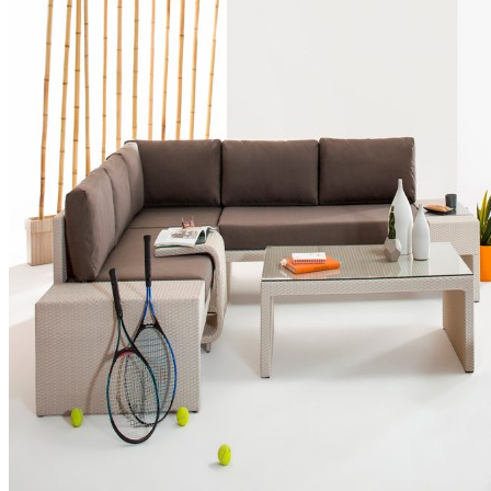
Koltuk ve Kanepe
Hakkımızda
Tanıtım
Orhans Home Garden
Katalog
Teklif⠀İste
Projelerimiz
İletişim