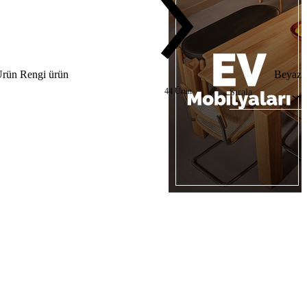
rün Rengi ürün
Beyaz
44 Ürün
Sırala