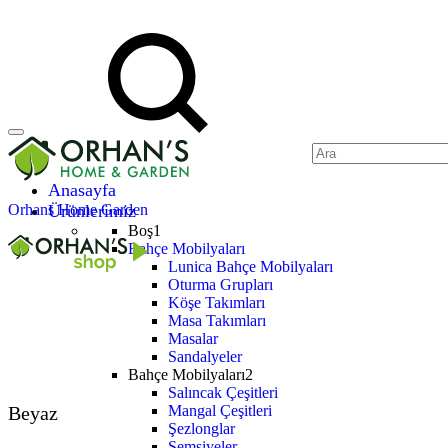
Anasayfa
Orhans Home Garden
Ürünlerimiz
Boş1
Bahçe Mobilyaları
Lunica Bahçe Mobilyaları
Oturma Grupları
Köşe Takımları
Masa Takımları
Masalar
Sandalyeler
Bahçe Mobilyaları2
Salıncak Çeşitleri
Beyaz
Mangal Çeşitleri
Şezlonglar
Şemsiyeler